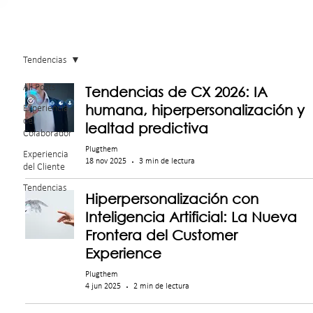
Tendencias
All Posts
Tendencias de CX 2026: IA
humana, hiperpersonalización y
Experiencia
del
lealtad predictiva
Colaborador
Plugthem
Experiencia
18 nov 2025
3 min de lectura
del Cliente
Tendencias
Hiperpersonalización con
Inteligencia Artificial: La Nueva
Frontera del Customer
Experience
Plugthem
4 jun 2025
2 min de lectura